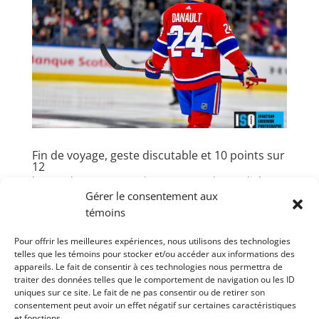
Fin de voyage, geste discutable et 10 points sur
12
by
Jonathan L'Heureux
|
Jan 27, 2021
|
Actualités
,
Gérer le consentement aux
Canadiens
,
Hockey
,
Sports
témoins
Le Canadien termine ce premier long voyage à
Pour offrir les meilleures expériences, nous utilisons des technologies
l’étranger avec 3 rencontres contre les Canucks à
telles que les témoins pour stocker et/ou accéder aux informations des
Vancouver. Fort de leurs 2 victoires acquises contre
appareils. Le fait de consentir à ces technologies nous permettra de
Edmonton, on entame cette fin de périple avec
traiter des données telles que le comportement de navigation ou les ID
uniques sur ce site. Le fait de ne pas consentir ou de retirer son
beaucoup de positif dans l’entourage de la Sainte-
consentement peut avoir un effet négatif sur certaines caractéristiques
Flanelle. ...
et fonctions.