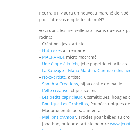
Hourra!!! Il y aura un nouveau marché de Noël 
pour faire vos emplettes de noël?
Voici donc les merveilleux artisans que vous po
racine:
– Créations Jovo, artiste
–
Nutrivore
, alimentaire
–
MACRAMBI
, micro macramé
–
Une étape à la fois
, jolie papetrie et articles
–
La Sauvage – Mana Maiden, Guérison des lieu
–
Noko-artiste
, artiste
–
Sonehra Créations
, bijoux cotte de maille
–
L’elfe créative
, objets sacrés
–
Les petits capricieux
, Cosmétiques, bougies d
–
Boutique Les Orphelins
, Poupées uniques de
– Madame petits pots, alimentaire
–
Maillons d’Amour
, articles pour bébés au cr
– Jonathan, auteur et artiste peintre
www.jona