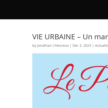
VIE URBAINE – Un marc
by
Jonathan L'Heureux
|
Déc 3, 2023
|
Actualit