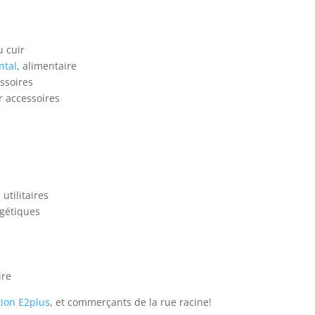
u cuir
ntal
, alimentaire
ssoires
r accessoires
utilitaires
rgétiques
ire
tion E2plus
, et commerçants de la rue racine!