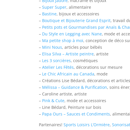
–
Bijoux jadore
, macramé et bijoux
–
Super Super
, alimentaire
–
Bastine
, bijoux et accessoires
–
Boutique et Bijouterie Grand Esprit
, travail d
–
Petits pots et Gourmandises par Anaïs & Cha
–
Du Style en Legging avec Nane
, mode et acce
–
Ma petite shop à moi
, conception de déco su
–
Mini Nous
, articles pour bébés
–
Elisa Silva – Artiste peintre
, artiste
–
Les 3 sorcières
, cosmétiques
–
Atelier Les Fêtés
, décorations sur mesure
–
Le Chic Africain au Canada
, mode
– Créations Lise Bédard, décorations et articles 
–
Mélissa – Guidance & Purification
, soins éne
– Caroline artiste, artiste
–
Pink & Cute
, mode et accessoires
– Line Bédard, Peinture sur bois
–
Papa Ours – Sauces et Condiments
, alimenta
Partenaires!
Sports Loisirs L’Ormière
,
Sonorisa